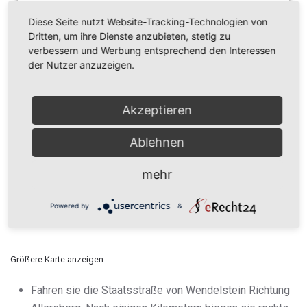
Wir verwenden Open Street Map, um Inhalte
einzubetten. Dieser Service kann Daten zu Ihren
Diese Seite nutzt Website-Tracking-Technologien von
Aktivitäten sammeln. Bitte lesen Sie die Details durch
Dritten, um ihre Dienste anzubieten, stetig zu
und stimmen Sie der Nutzung des Service zu, um
verbessern und Werbung entsprechend den Interessen
diese Inhalte anzuzeigen.
der Nutzer anzuzeigen.
Mehr Informationen
Akzeptieren
Akzeptieren
Ablehnen
Powered by
Usercentrics Consent Management
mehr
Platform
Powered by
&
Größere Karte anzeigen
Fahren sie die Staatsstraße von Wendelstein Richtung