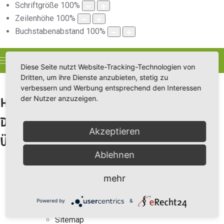
Schriftgröße
100
%
Zeilenhöhe
100
%
Buchstabenabstand
100
%
Diese Seite nutzt Website-Tracking-Technologien von
Dritten, um ihre Dienste anzubieten, stetig zu
verbessern und Werbung entsprechend den Interessen
der Nutzer anzuzeigen.
HIER FINDEN SIE DIE SEITENSTRUKTUR
DES KLETTERWALDES STRASSMÜHLE ALS Ü
Akzeptieren
BERSICHT:
Ablehnen
Home
mehr
Impressum
Datenschutz
Powered by
&
Login
Sitemap